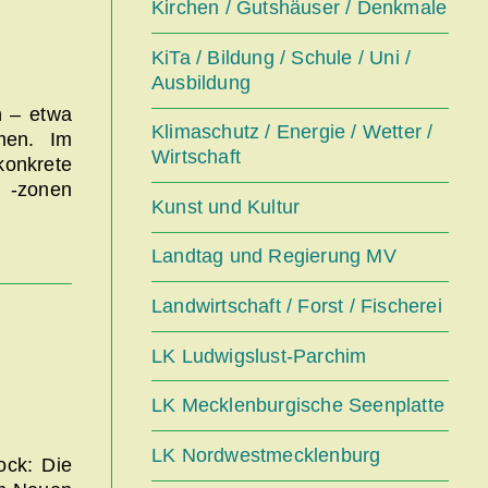
Kirchen / Gutshäuser / Denkmale
KiTa / Bildung / Schule / Uni /
Ausbildung
n – etwa
Klimaschutz / Energie / Wetter /
men. Im
Wirtschaft
onkrete
d -zonen
Kunst und Kultur
Landtag und Regierung MV
Landwirtschaft / Forst / Fischerei
LK Ludwigslust-Parchim
LK Mecklenburgische Seenplatte
LK Nordwestmecklenburg
ock: Die