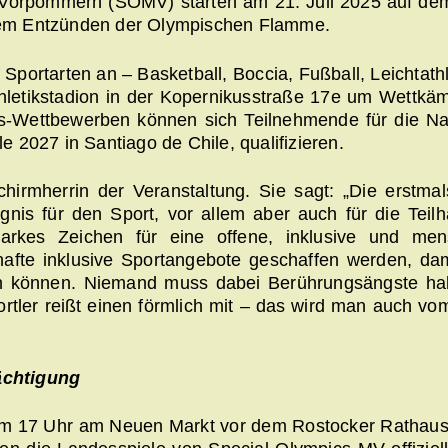
-Vorpommern (SOMV) starten am 21. Juli 2025 auf d
 dem Entzünden der Olympischen Flamme.
Sportarten an – Basketball, Boccia, Fußball, Leichtath
hletikstadion in der Kopernikusstraße 17e um Wettkä
-Wettbewerben können sich Teilnehmende für die Na
e 2027 in Santiago de Chile, qualifizieren.
chirmherrin der Veranstaltung. Sie sagt: „Die erstma
gnis für den Sport, vor allem aber auch für die Teil
rkes Zeichen für eine offene, inklusive und men
hafte inklusive Sportangebote geschaffen werden, da
n können. Niemand muss dabei Berührungsängste ha
rtler reißt einen förmlich mit – das wird man auch vom
ächtigung
 um 17 Uhr am Neuen Markt vor dem Rostocker Rathaus 