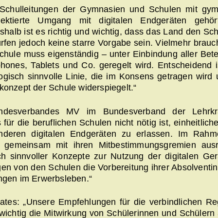
 Schulleitungen der Gymnasien und Schulen mit gym
lektierte Umgang mit digitalen Endgeräten gehör
eshalb ist es richtig und wichtig, dass das Land den Sc
rfen jedoch keine starre Vorgabe sein. Vielmehr brauch
chule muss eigenständig – unter Einbindung aller Betei
ones, Tablets und Co. geregelt wird. Entscheidend i
gisch sinnvolle Linie, die im Konsens getragen wird 
konzept der Schule widerspiegelt.“
andesverbandes MV im Bundesverband der Lehrkrä
ür die beruflichen Schulen nicht nötig ist, einheitlic
deren digitalen Endgeräten zu erlassen. Im Rahm
n gemeinsam mit ihren Mitbestimmungsgremien ausr
h sinnvoller Konzepte zur Nutzung der digitalen Ger
gen von den Schulen die Vorbereitung ihrer Absolventi
ungen im Erwerbsleben.“
ates: „Unsere Empfehlungen für die verbindlichen Re
 wichtig die Mitwirkung von Schülerinnen und Schülern 