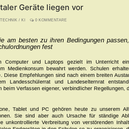
aler Geräte liegen vor
 TECHNIK / KI
0 KOMMENTARE
ie am besten zu ihren Bedingungen passen
Schulordnungen fest
 Computer und Laptops gezielt im Unterricht eing
em Medienkonsum bewahrt werden. Schulen erhalte
e. Diese Empfehlungen sind nach einem breiten Austa
em Landesschülerrat und Landeselternrat entstan
eim Verfassen eigener, verbindlicher Regellungen, di
hone, Tablet und PC gehören heute zu unserem Al
ionen. Sie sind aber auch Ursache für ständige Ab
unkontrollierte Verbreitung von verstörenden Inhal
italen Endgeräten in den Schulen so zu organisieren, d