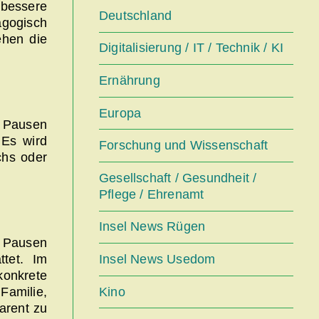
 bessere
Deutschland
agogisch
ehen die
Digitalisierung / IT / Technik / KI
Ernährung
Europa
n Pausen
 Es wird
Forschung und Wissenschaft
chs oder
Gesellschaft / Gesundheit /
Pflege / Ehrenamt
Insel News Rügen
n Pausen
Insel News Usedom
ttet. Im
onkrete
Kino
Familie,
arent zu