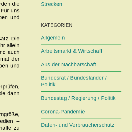
rden die
Strecken
 Für uns
iben und
KATEGORIEN
Allgemein
atz. Die
r allein
Arbeitsmarkt & Wirtschaft
und auch
imat der
Aus der Nachbarschaft
eben und
Bundesrat / Bundesländer /
Politik
prüfen,
sie dann
Bundestag / Regierung / Politik
Corona-Pandemie
rmgröße,
Medien –
Daten- und Verbraucherschutz
halte zu