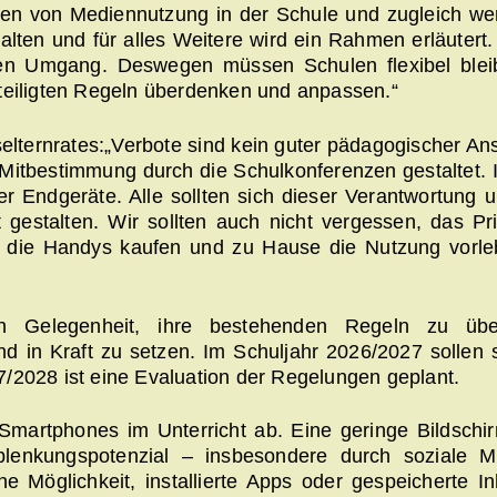
ncen von Mediennutzung in der Schule und zugleich we
alten und für alles Weitere wird ein Rahmen erläutert.
rnen Umgang. Deswegen müssen Schulen flexibel ble
teiligten Regeln überdenken und anpassen.“
lternrates:„Verbote sind kein guter pädagogischer Ans
itbestimmung durch die Schulkonferenzen gestaltet. Ih
ler Endgeräte. Alle sollten sich dieser Verantwortung 
gestalten. Wir sollten auch nicht vergessen, das Pr
ch, die Handys kaufen und zu Hause die Nutzung vorl
 Gelegenheit, ihre bestehenden Regeln zu über
 in Kraft zu setzen. Im Schuljahr 2026/2027 sollen 
/2028 ist eine Evaluation der Regelungen geplant.
martphones im Unterricht ab. Eine geringe Bildschi
Ablenkungspotenzial – insbesondere durch soziale 
Möglichkeit, installierte Apps oder gespeicherte In