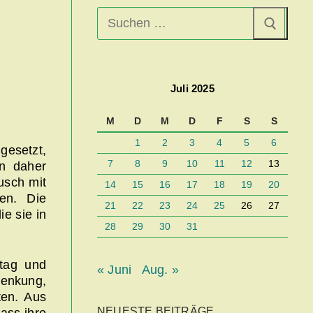
Suchen
nach:
Juli 2025
,
M
D
M
D
F
S
S
1
2
3
4
5
6
esetzt,
7
8
9
10
11
12
13
n daher
usch mit
14
15
16
17
18
19
20
den. Die
21
22
23
24
25
26
27
e sie in
28
29
30
31
ltag und
« Juni
Aug. »
lenkung,
ten. Aus
NEUESTE BEITRÄGE
ass ihre