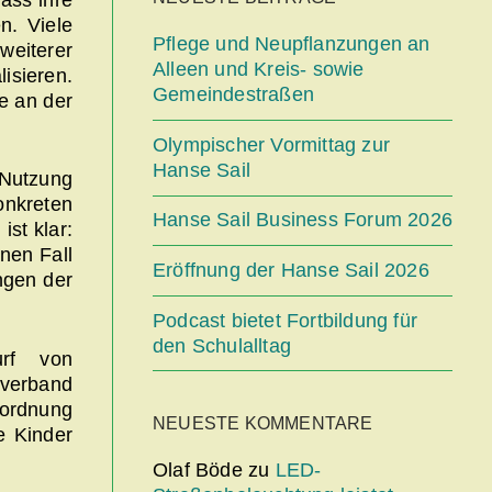
n. Viele
Pflege und Neupflanzungen an
weiterer
Alleen und Kreis- sowie
isieren.
Gemeindestraßen
e an der
Olympischer Vormittag zur
Hanse Sail
 Nutzung
onkreten
Hanse Sail Business Forum 2026
st klar:
nen Fall
Eröffnung der Hanse Sail 2026
ngen der
Podcast bietet Fortbildung für
den Schulalltag
urf von
lverband
sordnung
NEUESTE KOMMENTARE
e Kinder
Olaf Böde
zu
LED-