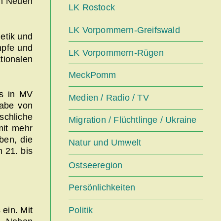
em Neuen
LK Rostock
LK Vorpommern-Greifswald
letik und
mpfe und
LK Vorpommern-Rügen
tionalen
MeckPomm
ls in MV
Medien / Radio / TV
habe von
schliche
Migration / Flüchtlinge / Ukraine
mit mehr
ben, die
Natur und Umwelt
 21. bis
Ostseeregion
Persönlichkeiten
Politik
ein. Mit