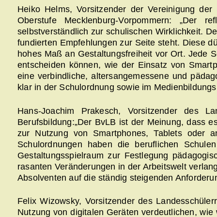
Heiko Helms, Vorsitzender der Vereinigung der
Oberstufe Mecklenburg-Vorpommern: „Der ref
selbstverständlich zur schulischen Wirklichkeit. D
fundierten Empfehlungen zur Seite steht. Diese dü
hohes Maß an Gestaltungsfreiheit vor Ort. Jede S
entscheiden können, wie der Einsatz von Smartph
eine verbindliche, altersangemessene und pädago
klar in der Schulordnung sowie im Medienbildungs
Hans-Joachim Prakesch, Vorsitzender des L
Berufsbildung:„Der BvLB ist der Meinung, dass es f
zur Nutzung von Smartphones, Tablets oder an
Schulordnungen haben die beruflichen Schule
Gestaltungsspielraum zur Festlegung pädagogisc
rasanten Veränderungen in der Arbeitswelt verlan
Absolventen auf die ständig steigenden Anforder
Felix Wizowsky, Vorsitzender des Landesschülerr
Nutzung von digitalen Geräten verdeutlichen, wie