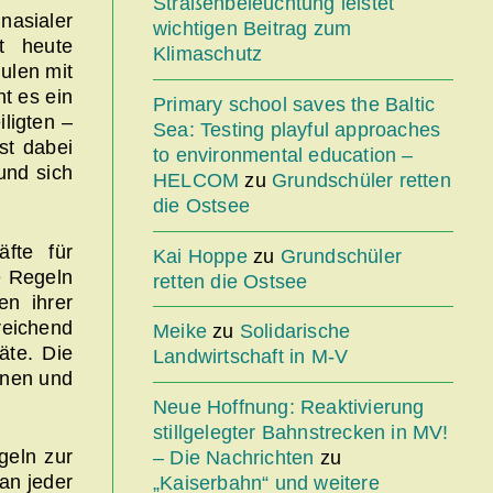
Straßenbeleuchtung leistet
nasialer
wichtigen Beitrag zum
t heute
Klimaschutz
hulen mit
t es ein
Primary school saves the Baltic
ligten –
Sea: Testing playful approaches
st dabei
to environmental education –
und sich
HELCOM
zu
Grundschüler retten
die Ostsee
fte für
Kai Hoppe
zu
Grundschüler
he Regeln
retten die Ostsee
en ihrer
eichend
Meike
zu
Solidarische
äte. Die
Landwirtschaft in M-V
nnen und
Neue Hoffnung: Reaktivierung
stillgelegter Bahnstrecken in MV!
geln zur
– Die Nachrichten
zu
an jeder
„Kaiserbahn“ und weitere