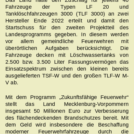
Das Land hatte den Zuschlag für jeweils 40
Fahrzeuge der Typen LF 20 und
Tanklöschfahrzeugen 3000 (TLF 3000) an zwei
Hersteller Ende 2022 erteilt und damit den
Startschuss für den zweiten Projektteil des
Landesprogramms gegeben. In diesem werden
vor allem gemeindliche Feuerwehren mit
überörtlichen Aufgaben berücksichtigt. Die
Fahrzeuge decken mit Löschwassertanks von
2.500 bzw. 3.500 Liter Fassungsvermögen das
Einsatzspektrum zwischen den kleinen bereits
ausgelieferten TSF-W und den großen TLF-W M-
V ab.
Mit dem Programm „Zukunftsfähige Feuerwehr“
stellt das Land Mecklenburg-Vorpommern
insgesamt 50 Millionen Euro zur Verbesserung
des flächendeckenden Brandschutzes bereit. Mit
dem Geld wird insbesondere die Beschaffung
moderner Feuerwehrfahrzeuge durch die