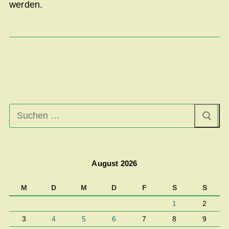
werden.
Suchen
nach:
August 2026
M
D
M
D
F
S
S
1
2
3
4
5
6
7
8
9