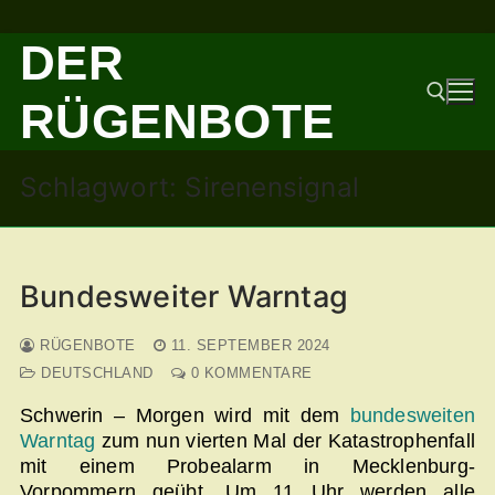
Zum
DER
Inhalt
springen
RÜGENBOTE
Schlagwort:
Sirenensignal
Suchen nach:
Bundesweiter Warntag
RÜGENBOTE
11. SEPTEMBER 2024
DEUTSCHLAND
0 KOMMENTARE
Schwerin – Morgen wird mit dem
bundesweiten
Warntag
zum nun vierten Mal der Katastrophenfall
mit einem Probealarm in Mecklenburg-
Vorpommern geübt. Um 11 Uhr werden alle