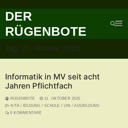
Zum
DER
Inhalt
springen
RÜGENBOTE
Tag:
21. Oktober 2025
Suchen nach:
Informatik in MV seit acht
Jahren Pflichtfach
RÜGENBOTE
21. OKTOBER 2025
KITA / BILDUNG / SCHULE / UNI / AUSBILDUNG
0 KOMMENTARE