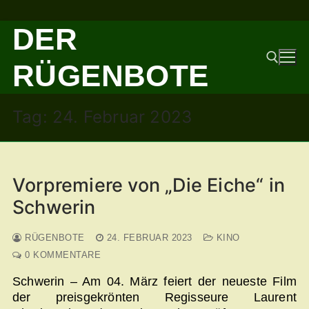
Zum
DER
Inhalt
springen
RÜGENBOTE
Tag:
24. Februar 2023
Suchen nach:
Vorpremiere von „Die Eiche“ in
Schwerin
RÜGENBOTE
24. FEBRUAR 2023
KINO
0 KOMMENTARE
Schwerin – Am 04. März feiert der neueste Film
der preisgekrönten Regisseure Laurent