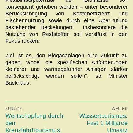
Flexibilitätspotenzial der Biomasse soll
konsequent gehoben werden – unter besonderer
Berücksichtigung von Kosteneffizienz und
Flächennutzung sowie durch eine Über-rüfung
bestehender Deckelungen. Insbesondere die
Nutzung von Reststoffen soll verstärkt in den
Fokus rücken.
Ziel ist es, den Biogasanlagen eine Zukunft zu
geben, wobei die spezifischen Anforderungen
kleinerer und wärmegeführter Anlagen stärker
berücksichtigt werden sollen“, so Minister
Backhaus.
Beitragsnavigation
ZURÜCK
WEITER
Vorheriger
Wertschöpfung durch
Nächster
Wassertourismus:
Beitrag:
Beitrag:
den
Fast 1 Milliarde
Kreuzfahrttourismus
Umsatz