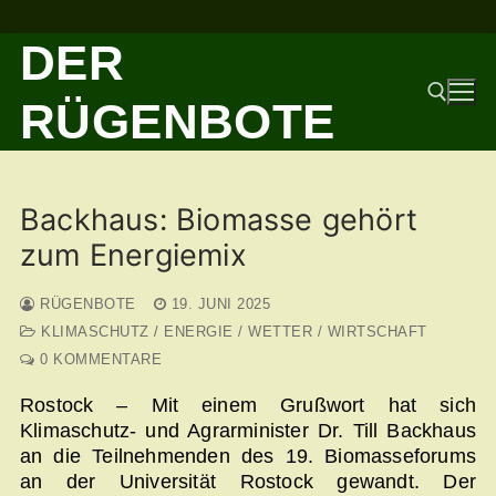
Zum
DER
Inhalt
springen
RÜGENBOTE
Suchen nach:
Backhaus: Biomasse gehört
zum Energiemix
RÜGENBOTE
19. JUNI 2025
KLIMASCHUTZ / ENERGIE / WETTER / WIRTSCHAFT
0 KOMMENTARE
Rostock – Mit einem Grußwort hat sich
Klimaschutz- und Agrarminister Dr. Till Backhaus
an die Teilnehmenden des 19. Biomasseforums
an der Universität Rostock gewandt. Der