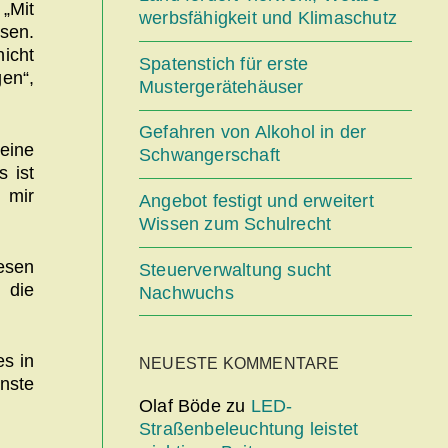
„Mit
werbsfähigkeit und Klimaschutz
sen.
nicht
Spatenstich für erste
gen“,
Mustergerätehäuser
Gefahren von Alkohol in der
eine
Schwangerschaft
 ist
 mir
Angebot festigt und erweitert
Wissen zum Schulrecht
esen
Steuerverwaltung sucht
 die
Nachwuchs
es in
NEUESTE KOMMENTARE
nste
Olaf Böde
zu
LED-
Straßenbeleuchtung leistet