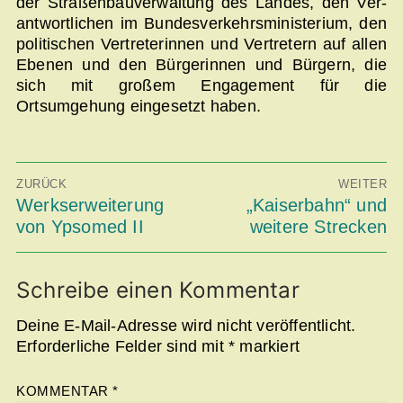
der Straßenbauverwaltung des Landes, den Ver­
antwortlichen im Bundesverkehrsministerium, den
politischen Vertreterinnen und Vertretern auf allen
Ebenen und den Bür­gerinnen und Bürgern, die
sich mit großem Engagement für die
Ortsumgehung eingesetzt haben.
Beitragsnavigation
ZURÜCK
WEITER
Vorheriger
Werkserweiterung
Nächster
„Kaiserbahn“ und
Beitrag:
Beitrag:
von Ypsomed II
weitere Strecken
Schreibe einen Kommentar
Deine E-Mail-Adresse wird nicht veröffentlicht.
Erforderliche Felder sind mit
*
markiert
KOMMENTAR
*