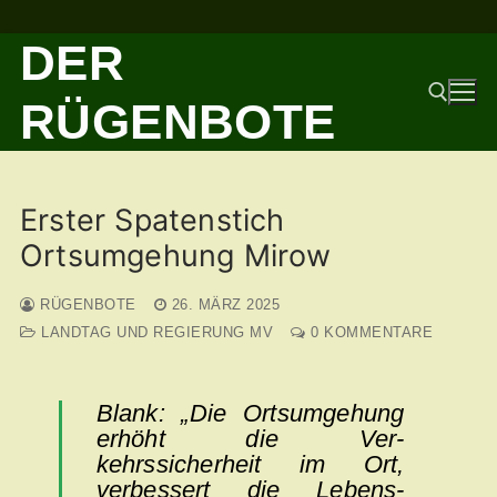
Zum
DER
Inhalt
springen
RÜGENBOTE
Suchen nach:
Erster Spatenstich
Ortsumgehung Mirow
RÜGENBOTE
26. MÄRZ 2025
LANDTAG UND REGIERUNG MV
0 KOMMENTARE
Blank: „Die Ortsumgehung
erhöht die Ver­
kehrssicherheit im Ort,
verbessert die Lebens­