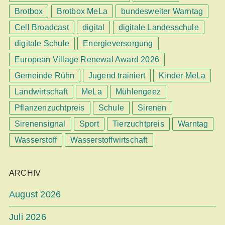
Brotbox
Brotbox MeLa
bundesweiter Warntag
Cell Broadcast
digital
digitale Landesschule
digitale Schule
Energieversorgung
European Village Renewal Award 2026
Gemeinde Rühn
Jugend trainiert
Kinder MeLa
Landwirtschaft
MeLa
Mühlengeez
Pflanzenzuchtpreis
Schule
Sirenen
Sirenensignal
Sport
Tierzuchtpreis
Warntag
Wasserstoff
Wasserstoffwirtschaft
ARCHIV
August 2026
Juli 2026