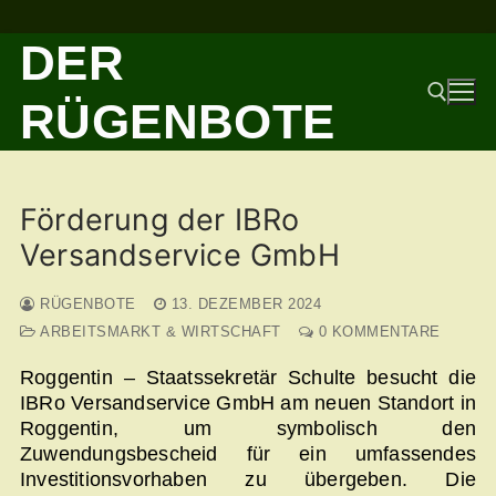
Zum
DER
Inhalt
springen
RÜGENBOTE
Suchen nach:
Förderung der IBRo
Versandservice GmbH
RÜGENBOTE
13. DEZEMBER 2024
ARBEITSMARKT & WIRTSCHAFT
0 KOMMENTARE
Roggentin – Staatssekretär Schulte besucht die
IBRo Versandservice GmbH am neuen Standort in
Roggentin, um symbolisch den
Zuwendungsbescheid für ein umfassendes
Investitionsvorhaben zu übergeben. Die