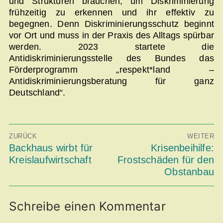
und Strukturen brauchen, um Diskriminierung
frühzeitig zu erkennen und ihr effektiv zu
begegnen. Denn Diskriminierungsschutz beginnt
vor Ort und muss in der Praxis des Alltags spürbar
werden. 2023 startete die
Antidiskriminierungsstelle des Bundes das
Förderprogramm „respekt*land –
Antidiskriminierungsberatung für ganz
Deutschland“.
Beitragsnavigation
ZURÜCK
WEITER
Vorheriger
Backhaus wirbt für
Nächster
Krisenbeihilfe:
Beitrag:
Beitrag:
Kreislauf­wirtschaft
Frostschäden für den
Obstanbau
Schreibe einen Kommentar