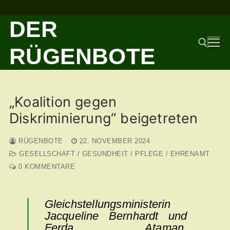
Zum
DER
Inhalt
springen
RÜGENBOTE
Suchen nach:
„Koalition gegen
Diskriminierung“ beigetreten
RÜGENBOTE
22. NOVEMBER 2024
GESELLSCHAFT / GESUNDHEIT / PFLEGE / EHRENAMT
0 KOMMENTARE
Gleichstellungsministerin
Jacqueline Bernhardt und
Ferda Ataman,