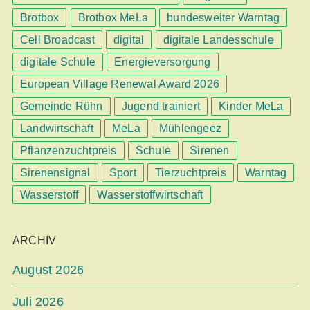
Brotbox
Brotbox MeLa
bundesweiter Warntag
Cell Broadcast
digital
digitale Landesschule
digitale Schule
Energieversorgung
European Village Renewal Award 2026
Gemeinde Rühn
Jugend trainiert
Kinder MeLa
Landwirtschaft
MeLa
Mühlengeez
Pflanzenzuchtpreis
Schule
Sirenen
Sirenensignal
Sport
Tierzuchtpreis
Warntag
Wasserstoff
Wasserstoffwirtschaft
ARCHIV
August 2026
Juli 2026