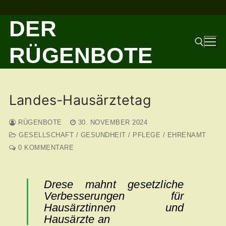
Zum
DER
Inhalt
springen
RÜGENBOTE
Suchen nach:
Landes-Hausärztetag
RÜGENBOTE
30. NOVEMBER 2024
GESELLSCHAFT / GESUNDHEIT / PFLEGE / EHRENAMT
0 KOMMENTARE
Drese mahnt gesetzliche
Verbesserungen für
Hausärztinnen und
Hausärzte an