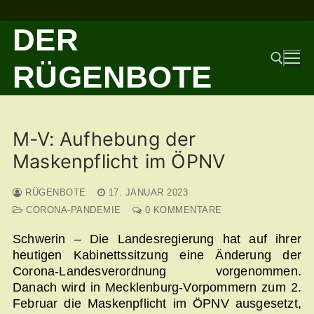
Zum
DER
Inhalt
springen
RÜGENBOTE
Suchen nach:
M-V: Aufhebung der
Maskenpflicht im ÖPNV
RÜGENBOTE
17. JANUAR 2023
CORONA-PANDEMIE
0 KOMMENTARE
Schwerin – Die Landesregierung hat auf ihrer
heutigen Kabinettssitzung eine Änderung der
Corona-Landesverordnung vorgenommen.
Danach wird in Mecklenburg-Vorpommern zum 2.
Februar die Maskenpflicht im ÖPNV ausgesetzt,