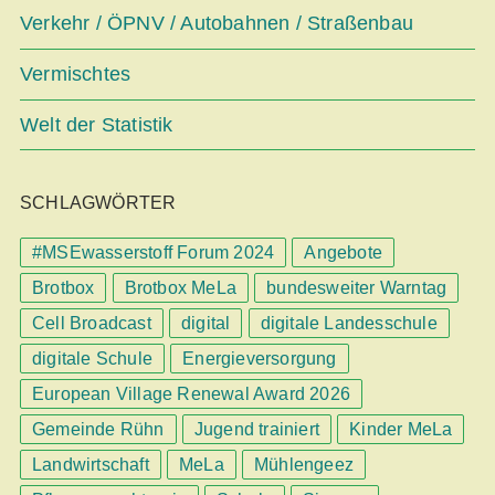
Verkehr / ÖPNV / Autobahnen / Straßenbau
Vermischtes
Welt der Statistik
SCHLAGWÖRTER
#MSEwasserstoff Forum 2024
Angebote
Brotbox
Brotbox MeLa
bundesweiter Warntag
Cell Broadcast
digital
digitale Landesschule
digitale Schule
Energieversorgung
European Village Renewal Award 2026
Gemeinde Rühn
Jugend trainiert
Kinder MeLa
Landwirtschaft
MeLa
Mühlengeez