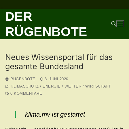
Zum
DER
Inhalt
springen
RÜGENBOTE
Suchen nach:
Neues Wissensportal für das
gesamte Bundesland
RÜGENBOTE
8. JUNI 2026
KLIMASCHUTZ / ENERGIE / WETTER / WIRTSCHAFT
0 KOMMENTARE
klima.mv ist gestartet