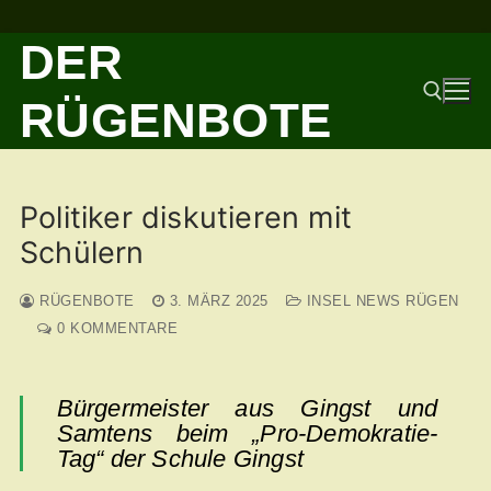
Zum
DER
Inhalt
springen
RÜGENBOTE
Suchen nach:
Politiker diskutieren mit
Schülern
RÜGENBOTE
3. MÄRZ 2025
INSEL NEWS RÜGEN
0 KOMMENTARE
Bürgermeister aus Gingst und
Samtens beim „Pro-Demokratie-
Tag“ der Schule Gingst