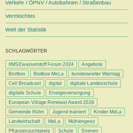
Verkehr / ÖPNV / Autobahnen / Straßenbau
Vermischtes
Welt der Statistik
SCHLAGWÖRTER
#MSEwasserstoff Forum 2024
Angebote
Brotbox
Brotbox MeLa
bundesweiter Warntag
Cell Broadcast
digital
digitale Landesschule
digitale Schule
Energieversorgung
European Village Renewal Award 2026
Gemeinde Rühn
Jugend trainiert
Kinder MeLa
Landwirtschaft
MeLa
Mühlengeez
Pflanzenzuchtpreis
Schule
Sirenen