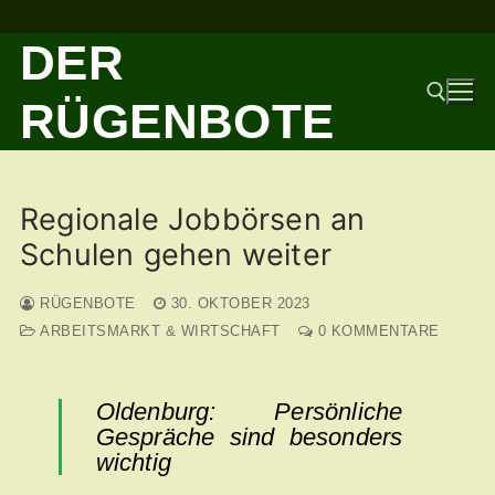
Zum
DER
Inhalt
springen
RÜGENBOTE
Suchen nach:
Regionale Jobbörsen an
Schulen gehen weiter
RÜGENBOTE
30. OKTOBER 2023
ARBEITSMARKT & WIRTSCHAFT
0 KOMMENTARE
Oldenburg: Persönliche
Gespräche sind besonders
wichtig