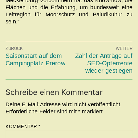
Mecklenburg-Vorpommern hat das Know-how, die
Flächen und die Erfahrung, um bundesweit eine
Leitregion für Moorschutz und Paludikultur zu
sein.“
Beitragsnavigation
ZURÜCK
WEITER
Vorheriger
Saisonstart auf dem
Nächster
Zahl der Anträge auf
Beitrag:
Beitrag:
Campingplatz Prerow
SED-Opferrente
wieder gestiegen
Schreibe einen Kommentar
Deine E-Mail-Adresse wird nicht veröffentlicht.
Erforderliche Felder sind mit
*
markiert
KOMMENTAR
*