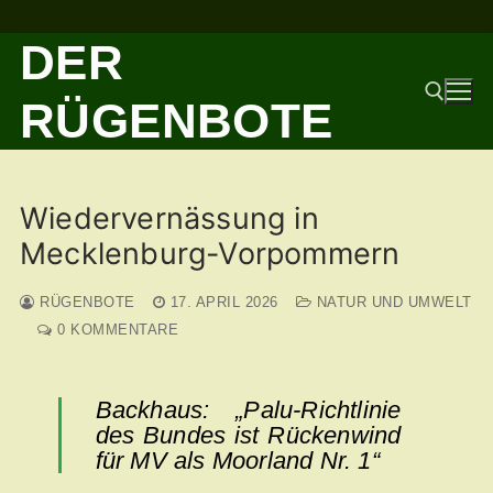
Zum
DER
Inhalt
springen
RÜGENBOTE
Suchen nach:
Wiedervernässung in
Mecklenburg-Vorpommern
RÜGENBOTE
17. APRIL 2026
NATUR UND UMWELT
0 KOMMENTARE
Backhaus: „Palu-Richtlinie
des Bundes ist Rückenwind
für MV als Moorland Nr. 1“