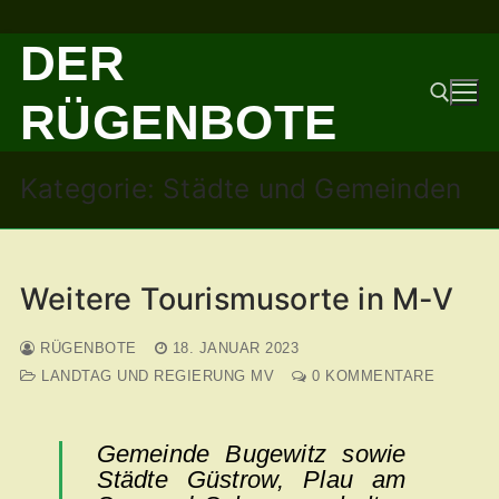
Zum
DER
Inhalt
springen
RÜGENBOTE
Kategorie:
Städte und Gemeinden
Suchen nach:
Weitere Tourismusorte in M-V
RÜGENBOTE
18. JANUAR 2023
LANDTAG UND REGIERUNG MV
0 KOMMENTARE
Gemeinde Bugewitz sowie
Städte Güstrow, Plau am