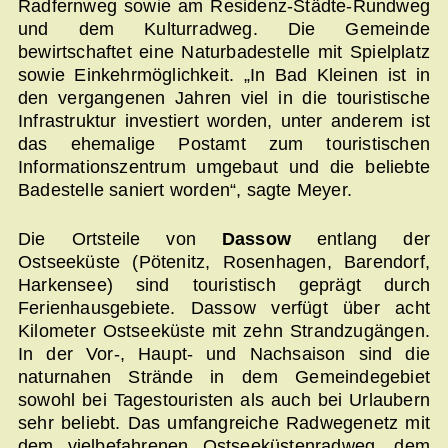
Radfernweg sowie am Residenz-Städte-Rundweg
und dem Kulturradweg. Die Gemeinde
bewirtschaftet eine Naturbadestelle mit Spielplatz
sowie Einkehrmöglichkeit. „In Bad Kleinen ist in
den vergangenen Jahren viel in die touristische
Infrastruktur investiert worden, unter anderem ist
das ehemalige Postamt zum touristischen
Informationszentrum umgebaut und die beliebte
Badestelle saniert worden“, sagte Meyer.
Die Ortsteile von
Dassow
entlang der
Ostseeküste (Pötenitz, Rosenhagen, Barendorf,
Harkensee) sind touristisch geprägt durch
Ferienhausgebiete. Dassow verfügt über acht
Kilometer Ostseeküste mit zehn Strandzugängen.
In der Vor-, Haupt- und Nachsaison sind die
naturnahen Strände in dem Gemeindegebiet
sowohl bei Tagestouristen als auch bei Urlaubern
sehr beliebt. Das umfangreiche Radwegenetz mit
dem vielbefahrenen Ostseeküstenradweg, dem