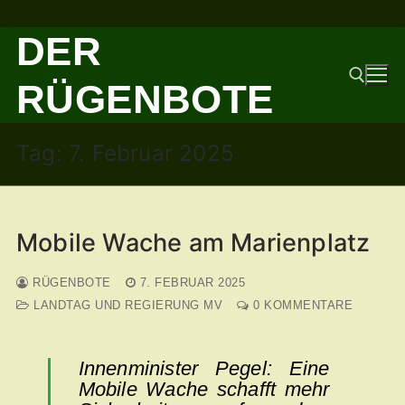
Zum
DER
Inhalt
springen
RÜGENBOTE
Tag:
7. Februar 2025
Suchen nach:
Mobile Wache am Marienplatz
RÜGENBOTE
7. FEBRUAR 2025
LANDTAG UND REGIERUNG MV
0 KOMMENTARE
Innenminister Pegel: Eine
Mobile Wache schafft mehr