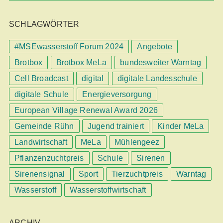
SCHLAGWÖRTER
#MSEwasserstoff Forum 2024
Angebote
Brotbox
Brotbox MeLa
bundesweiter Warntag
Cell Broadcast
digital
digitale Landesschule
digitale Schule
Energieversorgung
European Village Renewal Award 2026
Gemeinde Rühn
Jugend trainiert
Kinder MeLa
Landwirtschaft
MeLa
Mühlengeez
Pflanzenzuchtpreis
Schule
Sirenen
Sirenensignal
Sport
Tierzuchtpreis
Warntag
Wasserstoff
Wasserstoffwirtschaft
ARCHIV