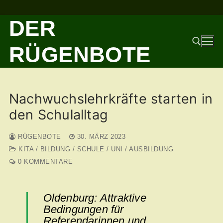
Zum
DER
Inhalt
springen
RÜGENBOTE
Suchen nach:
Nachwuchslehrkräfte starten in
den Schulalltag
RÜGENBOTE
30. MÄRZ 2023
KITA / BILDUNG / SCHULE / UNI / AUSBILDUNG
0 KOMMENTARE
Oldenburg: Attraktive
Bedingungen für
Referendarinnen und