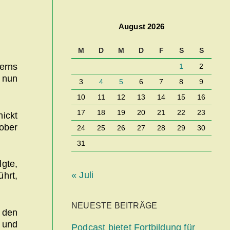
August 2026
M
D
M
D
F
S
S
erns
1
2
 nun
3
4
5
6
7
8
9
10
11
12
13
14
15
16
17
18
19
20
21
22
23
ickt
ober
24
25
26
27
28
29
30
31
lgte,
« Juli
ührt,
NEUESTE BEITRÄGE
 den
 und
Podcast bietet Fortbildung für