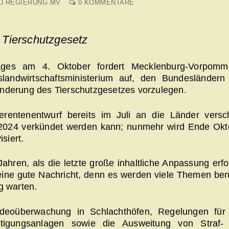
D REGIERUNG MV
0 KOMMENTARE
m Tierschutzgesetz
tages am 4. Oktober fordert Mecklenburg-Vorpomm
slandwirtschaftsministerium auf, den Bundesländern
Änderung des Tierschutzgesetzes vorzulegen.
erentenentwurf bereits im Juli an die Länder versch
 2024 verkündet werden kann; nunmehr wird Ende Okt
siert.
hren, als die letzte große inhaltliche Anpassung erfo
z eine gute Nachricht, denn es werden viele Themen ber
g warten.
 Videoüberwachung in Schlachthöfen, Regelungen für
eitigungsanlagen sowie die Ausweitung von Straf-