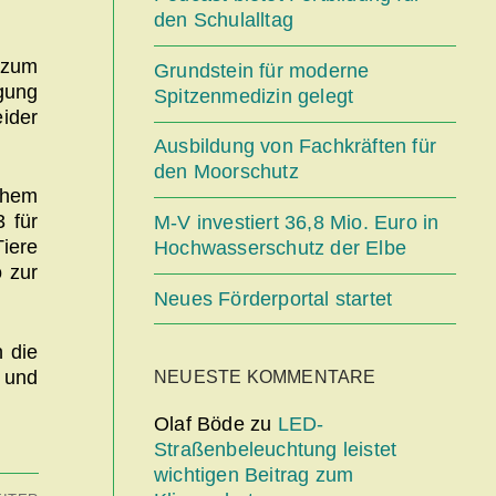
den Schulalltag
t zum
Grundstein für moderne
gung
Spitzenmedizin gelegt
eider
Ausbildung von Fachkräften für
den Moorschutz
chem
 für
M-V investiert 36,8 Mio. Euro in
Tiere
Hochwasserschutz der Elbe
o zur
Neues Förderportal startet
 die
 und
NEUESTE KOMMENTARE
Olaf Böde
zu
LED-
Straßenbeleuchtung leistet
wichtigen Beitrag zum