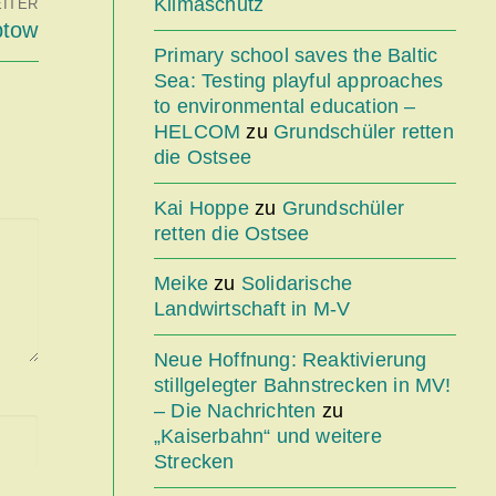
Klimaschutz
ITER
ptow
Primary school saves the Baltic
Sea: Testing playful approaches
to environmental education –
HELCOM
zu
Grundschüler retten
die Ostsee
Kai Hoppe
zu
Grundschüler
retten die Ostsee
Meike
zu
Solidarische
Landwirtschaft in M-V
Neue Hoffnung: Reaktivierung
stillgelegter Bahnstrecken in MV!
– Die Nachrichten
zu
„Kaiserbahn“ und weitere
Strecken