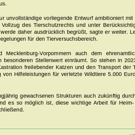
us.
nur unvollständige vorliegende Entwurf ambitioniert mi
 Vollzug des Tierschutzrechts und unter Berücksichti
werde daher ausdrücklich begrüßt, sagte er weiter. L
Regelungen für den Tierversuchsbereich.
nd Mecklenburg-Vorpommern auch dem ehrenamtli
n besonderen Stellenwert einräumt. So stehen in 2023
Kastration freilebender Katzen und den Transport der 
von Hilfeleistungen für verletzte Wildtiere 5.000 Eur
ngjährig gewachsenen Strukturen auch zukünftig durch
d es so möglich ist, diese wichtige Arbeit für Heim-
chließend.