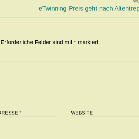
WE
Nächster
eTwinning-Preis geht nach Altentre
Beitrag:
Erforderliche Felder sind mit
*
markiert
ADRESSE
*
WEBSITE