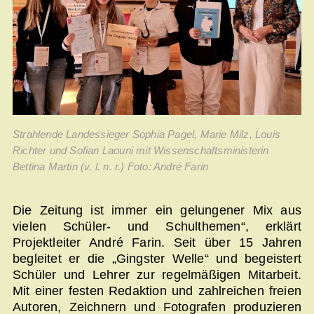
Strahlende Landessieger Sophia Pagel, Marie Milz, Louis
Richter und Sofian Laouni mit Wissenschaftsministerin
Bettina Martin (v. l. n. r.) Foto: André Farin
Die Zeitung ist immer ein gelungener Mix aus
vielen Schüler- und Schulthemen“, erklärt
Projektleiter André Farin. Seit über 15 Jahren
begleitet er die „Gingster Welle“ und begeistert
Schüler und Lehrer zur regelmäßigen Mitarbeit.
Mit einer festen Redaktion und zahlreichen freien
Autoren, Zeichnern und Fotografen produzieren