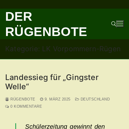
Zum
DER
Inhalt
springen
RÜGENBOTE
Kategorie:
LK Vorpommern-Rügen
Suchen nach:
Landessieg für „Gingster
Welle“
RÜGENBOTE
9. MÄRZ 2025
DEUTSCHLAND
0 KOMMENTARE
Schülerzeitung gewinnt den