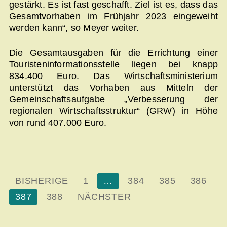
gestärkt. Es ist fast geschafft. Ziel ist es, dass das
Gesamtvorhaben im Frühjahr 2023 eingeweiht
werden kann“, so Meyer weiter.
Die Gesamtausgaben für die Errichtung einer
Touristeninformationsstelle liegen bei knapp
834.400 Euro. Das Wirtschaftsministerium
unterstützt das Vorhaben aus Mitteln der
Gemeinschaftsaufgabe „Verbesserung der
regionalen Wirtschaftsstruktur“ (GRW) in Höhe
von rund 407.000 Euro.
Seitennummerierung
BISHERIGE
1
…
384
385
386
der
387
388
NÄCHSTER
Beiträge