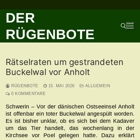
Zum
DER
Inhalt
springen
RÜGENBOTE
Suchen nach:
Rätselraten um gestrandeten
Buckelwal vor Anholt
RÜGENBOTE
15. MAI 2026
ALLGEMEIN
0 KOMMENTARE
Schwerin – Vor der dänischen Ostseeinsel Anholt
ist offenbar ein toter Buckelwal angespült worden.
Es ist bisher unklar, ob es sich bei dem Kadaver
um das Tier handelt, das wochenlang in der
Kirchsee vor Poel gelegen hatte. Dazu erklärt