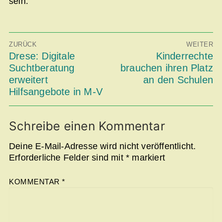
sein.
Beitragsnavigation
ZURÜCK
WEITER
Vorheriger
Drese: Digitale
Nächster
Kinderrechte
Beitrag:
Beitrag:
Suchtberatung
brauchen ihren Platz
erweitert
an den Schulen
Hilfsangebote in M-V
Schreibe einen Kommentar
Deine E-Mail-Adresse wird nicht veröffentlicht.
Erforderliche Felder sind mit
*
markiert
KOMMENTAR
*