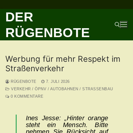
Zum
DER
Inhalt
springen
RÜGENBOTE
Suchen nach:
Werbung für mehr Respekt im
Straßenverkehr
RÜGENBOTE
7. JULI 2026
VERKEHR / ÖPNV / AUTOBAHNEN / STRASSENBAU
0 KOMMENTARE
Ines Jesse: „Hinter orange
steht ein Mensch. Bitte
nehmen Sie Rücksicht auf