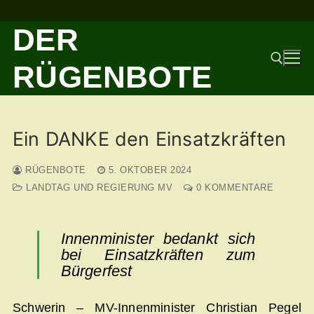
Zum
DER
Inhalt
springen
RÜGENBOTE
Suchen nach:
Ein DANKE den Einsatzkräften
RÜGENBOTE
5. OKTOBER 2024
LANDTAG UND REGIERUNG MV
0 KOMMENTARE
Innenminister bedankt sich
bei Einsatzkräften zum
Bürgerfest
Schwerin – MV-Innenminister Christian Pegel